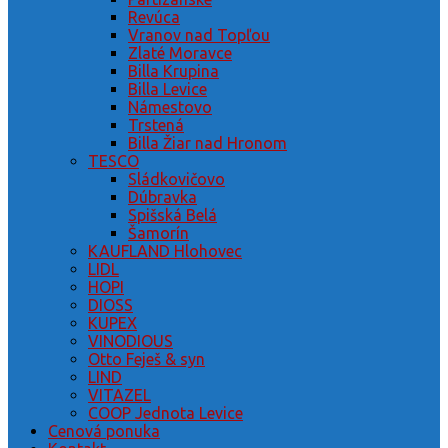
Revúca
Vranov nad Topľou
Zlaté Moravce
Billa Krupina
Billa Levice
Námestovo
Trstená
Billa Žiar nad Hronom
TESCO
Sládkovičovo
Dúbravka
Spišská Belá
Šamorín
KAUFLAND Hlohovec
LIDL
HOPI
DIOSS
KUPEX
VINODIOUS
Otto Feješ & syn
LIND
VITAZEL
COOP Jednota Levice
Cenová ponuka