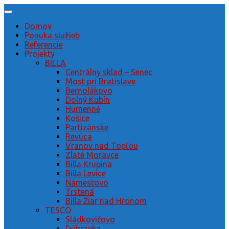
Preskočiť
na
Domov
obsah
Ponuka služieb
Referencie
Projekty
BILLA
Centrálny sklad – Senec
Most pri Bratislave
Bernolákovo
Dolný Kubín
Humenné
Košice
Partizánske
Revúca
Vranov nad Topľou
Zlaté Moravce
Billa Krupina
Billa Levice
Námestovo
Trstená
Billa Žiar nad Hronom
TESCO
Sládkovičovo
Dúbravka