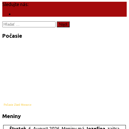
Sledujte nás:
Hľadať:
Počasie
Počasie Zlaté Moravce
Meniny
Štvrtok
, 6. August 2026.
Meniny má
Jozefína
, zajtra