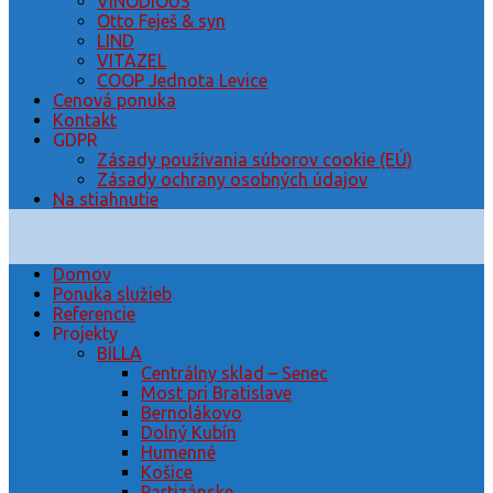
VINODIOUS
Otto Feješ & syn
LIND
VITAZEL
COOP Jednota Levice
Cenová ponuka
Kontakt
GDPR
Zásady používania súborov cookie (EÚ)
Zásady ochrany osobných údajov
Na stiahnutie
Domov
Ponuka služieb
Referencie
Projekty
BILLA
Centrálny sklad – Senec
Most pri Bratislave
Bernolákovo
Dolný Kubín
Humenné
Košice
Partizánske