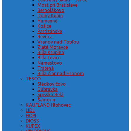
Most pri Bratislave
Bernolákovo
Dolný Kubín
Humenné
Košice
Partizánske
Revúca
Vranov nad Topľou
Zlaté Moravce
Billa Krupina
Billa Levice
Námestovo
Trstená
Billa Žiar nad Hronom
TESCO
Sládkovičovo
Dúbravka
Spišská Belá
Šamorín
KAUFLAND Hlohovec
LIDL
HOPI
DIOSS
KUPEX