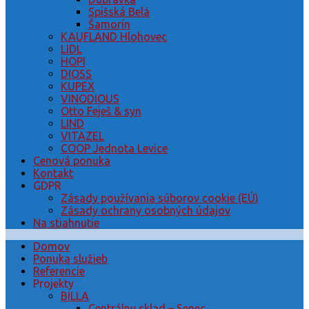
Spišská Belá
Šamorín
KAUFLAND Hlohovec
LIDL
HOPI
DIOSS
KUPEX
VINODIOUS
Otto Feješ & syn
LIND
VITAZEL
COOP Jednota Levice
Cenová ponuka
Kontakt
GDPR
Zásady používania súborov cookie (EÚ)
Zásady ochrany osobných údajov
Na stiahnutie
Domov
Ponuka služieb
Referencie
Projekty
BILLA
Centrálny sklad – Senec