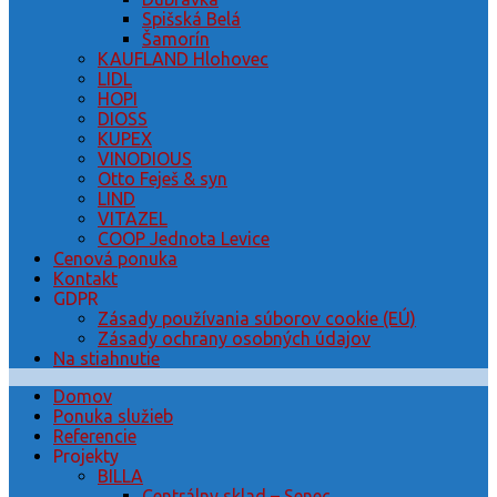
Spišská Belá
Šamorín
KAUFLAND Hlohovec
LIDL
HOPI
DIOSS
KUPEX
VINODIOUS
Otto Feješ & syn
LIND
VITAZEL
COOP Jednota Levice
Cenová ponuka
Kontakt
GDPR
Zásady používania súborov cookie (EÚ)
Zásady ochrany osobných údajov
Na stiahnutie
Domov
Ponuka služieb
Referencie
Projekty
BILLA
Centrálny sklad – Senec