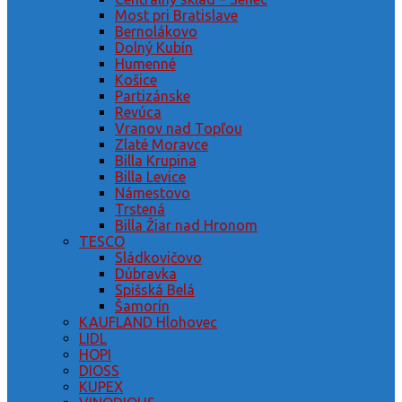
Most pri Bratislave
Bernolákovo
Dolný Kubín
Humenné
Košice
Partizánske
Revúca
Vranov nad Topľou
Zlaté Moravce
Billa Krupina
Billa Levice
Námestovo
Trstená
Billa Žiar nad Hronom
TESCO
Sládkovičovo
Dúbravka
Spišská Belá
Šamorín
KAUFLAND Hlohovec
LIDL
HOPI
DIOSS
KUPEX