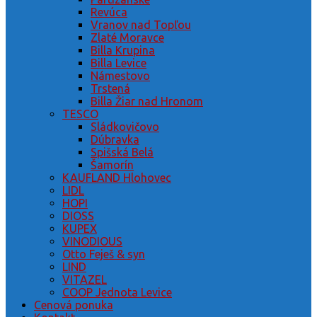
Revúca
Vranov nad Topľou
Zlaté Moravce
Billa Krupina
Billa Levice
Námestovo
Trstená
Billa Žiar nad Hronom
TESCO
Sládkovičovo
Dúbravka
Spišská Belá
Šamorín
KAUFLAND Hlohovec
LIDL
HOPI
DIOSS
KUPEX
VINODIOUS
Otto Feješ & syn
LIND
VITAZEL
COOP Jednota Levice
Cenová ponuka