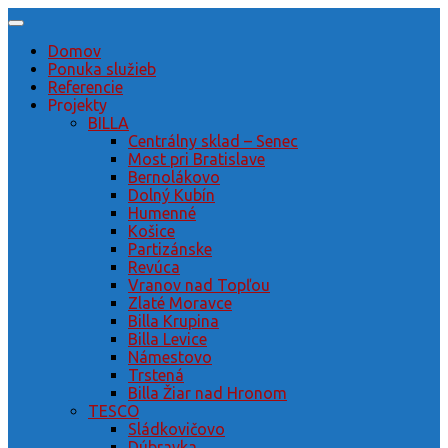
Preskočiť
na
Domov
obsah
Ponuka služieb
Referencie
Projekty
BILLA
Centrálny sklad – Senec
Most pri Bratislave
Bernolákovo
Dolný Kubín
Humenné
Košice
Partizánske
Revúca
Vranov nad Topľou
Zlaté Moravce
Billa Krupina
Billa Levice
Námestovo
Trstená
Billa Žiar nad Hronom
TESCO
Sládkovičovo
Dúbravka