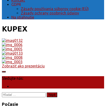
Kontakt
GDPR
Zásady používania súborov cookie (EÚ)
Zásady ochrany osobných údajov
Na stiahnutie
KUPEX
Zobraziť ako prezentáciu
Sledujte nás:
Hľadať:
Počasie