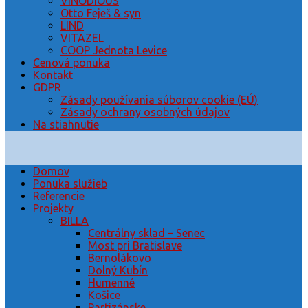
VINODIOUS
Otto Feješ & syn
LIND
VITAZEL
COOP Jednota Levice
Cenová ponuka
Kontakt
GDPR
Zásady používania súborov cookie (EÚ)
Zásady ochrany osobných údajov
Na stiahnutie
Domov
Ponuka služieb
Referencie
Projekty
BILLA
Centrálny sklad – Senec
Most pri Bratislave
Bernolákovo
Dolný Kubín
Humenné
Košice
Partizánske